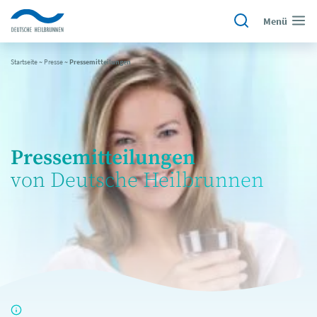
Menü
Startseite
~
Presse
~
Pressemitteilungen
Pressemitteilungen
von Deutsche Heilbrunnen