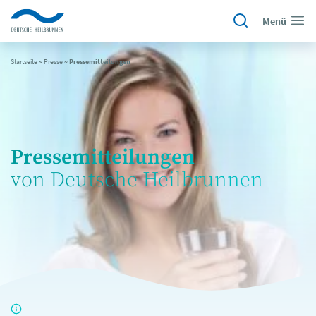
Menü
Startseite
~
Presse
~
Pressemitteilungen
Pressemitteilungen
von Deutsche Heilbrunnen