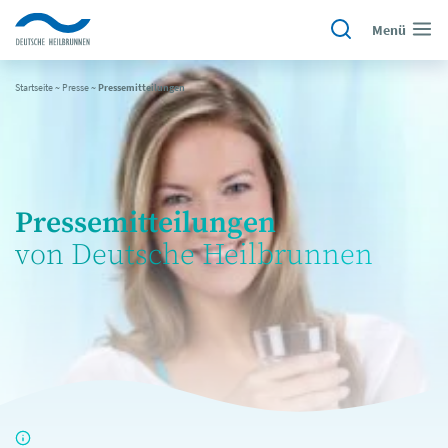
Menü
Startseite
~
Presse
~
Pressemitteilungen
Pressemitteilungen
von Deutsche Heilbrunnen