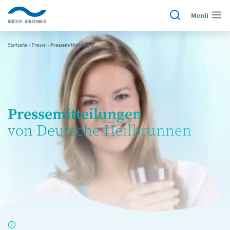
Menü
Startseite
~
Presse
~
Pressemitteilungen
Pressemitteilungen
von Deutsche Heilbrunnen