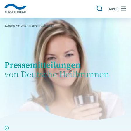
Menü
Startseite
~
Presse
~
Pressemitteilungen
Pressemitteilungen
von Deutsche Heilbrunnen