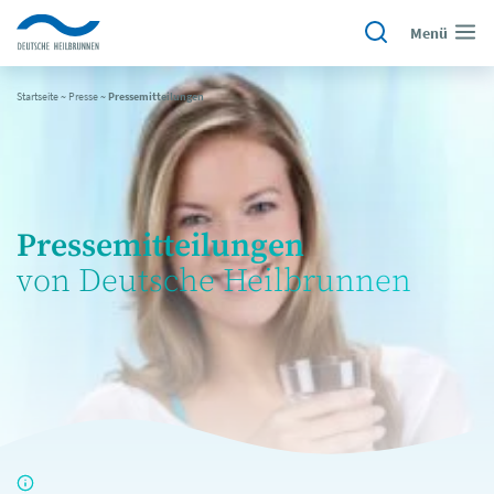
Menü
Startseite
~
Presse
~
Pressemitteilungen
Pressemitteilungen
von Deutsche Heilbrunnen