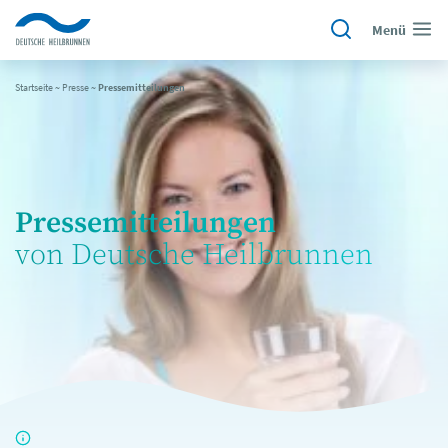
Menü
Startseite
~
Presse
~
Pressemitteilungen
Pressemitteilungen
von Deutsche Heilbrunnen