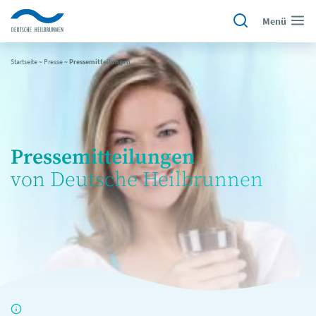
Menü
Startseite
~
Presse
~
Pressemitteilungen
Pressemitteilungen
von Deutsche Heilbrunnen