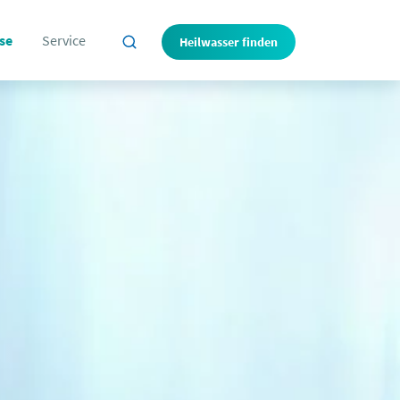
se
Service
Heilwasser finden