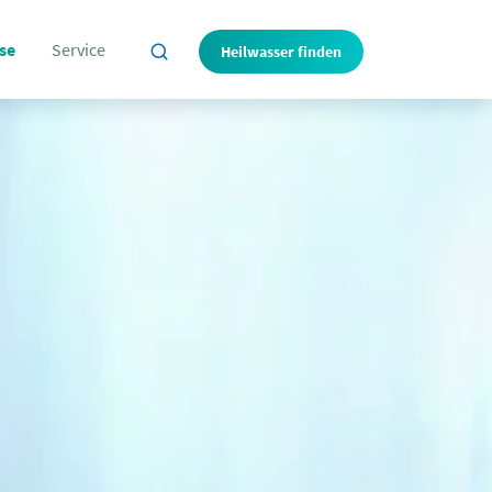
se
Service
Heilwasser finden