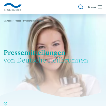
Menü
Startseite
~
Presse
~
Pressemitteilungen
Pressemitteilungen
von Deutsche Heilbrunnen