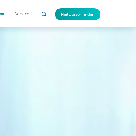
se
Service
Heilwasser finden