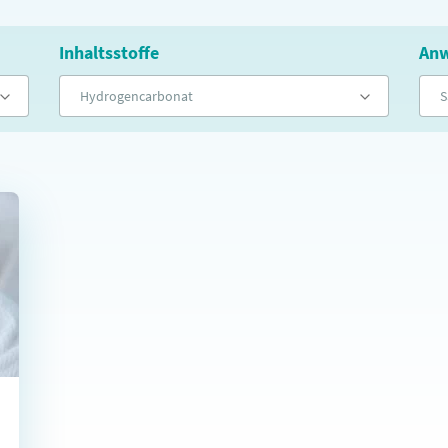
Inhaltsstoffe
Anw
Hydrogencarbonat
S