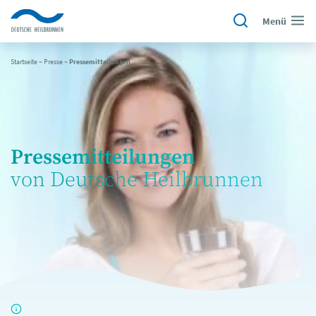
Menü
Startseite
~
Presse
~
Pressemitteilungen
Pressemitteilungen
von Deutsche Heilbrunnen