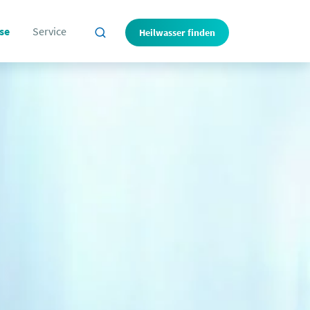
se
Service
Heilwasser finden