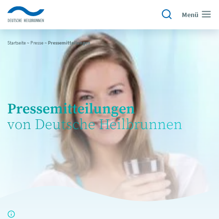
Menü
Startseite
~
Presse
~
Pressemitteilungen
Pressemitteilungen
von Deutsche Heilbrunnen