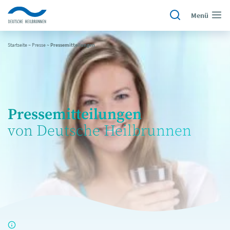
Menü
Startseite
~
Presse
~
Pressemitteilungen
Pressemitteilungen
von Deutsche Heilbrunnen