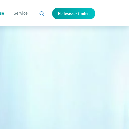
se
Service
Heilwasser finden