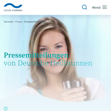
Menü
Startseite
~
Presse
~
Pressemitteilungen
Pressemitteilungen
von Deutsche Heilbrunnen