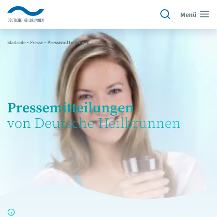
Menü
Startseite
~
Presse
~
Pressemitteilungen
Pressemitteilungen
von Deutsche Heilbrunnen