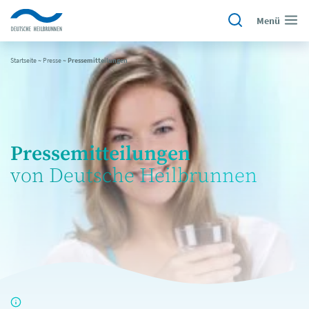
Menü
Startseite
~
Presse
~
Pressemitteilungen
Pressemitteilungen
von Deutsche Heilbrunnen