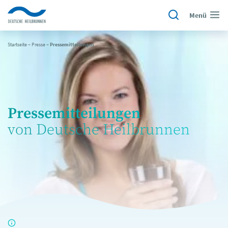
Menü
Startseite
~
Presse
~
Pressemitteilungen
Pressemitteilungen
von Deutsche Heilbrunnen