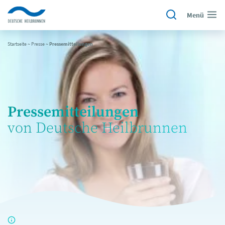
Menü
Startseite
~
Presse
~
Pressemitteilungen
Pressemitteilungen
von Deutsche Heilbrunnen