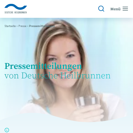
Menü
Startseite
~
Presse
~
Pressemitteilungen
Pressemitteilungen
von Deutsche Heilbrunnen