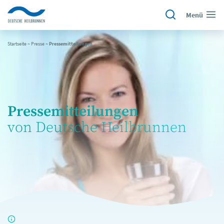
Menü
Startseite
~
Presse
~
Pressemitteilungen
Pressemitteilungen
von Deutsche Heilbrunnen