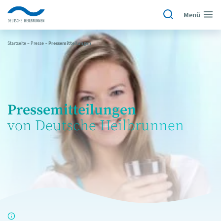
Menü
Startseite
~
Presse
~
Pressemitteilungen
Pressemitteilungen
von Deutsche Heilbrunnen