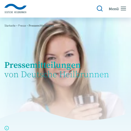
Menü
Startseite
~
Presse
~
Pressemitteilungen
Pressemitteilungen
von Deutsche Heilbrunnen