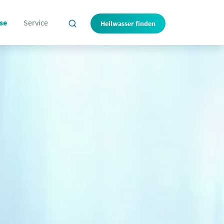
se
Service
Heilwasser finden