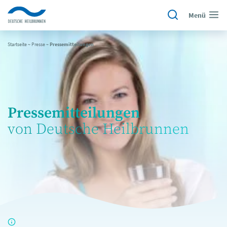
Menü
Startseite
~
Presse
~
Pressemitteilungen
Pressemitteilungen
von Deutsche Heilbrunnen