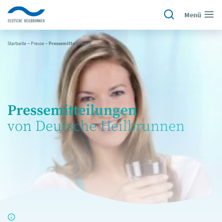
Menü
Startseite
~
Presse
~
Pressemitteilungen
Pressemitteilungen
von Deutsche Heilbrunnen