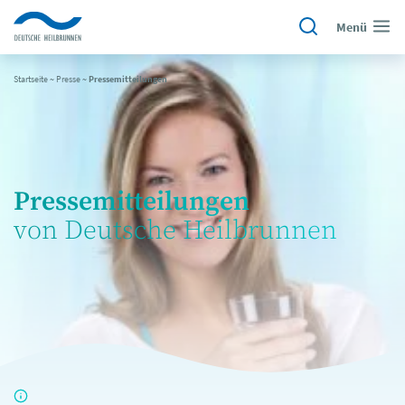
Menü
Startseite
~
Presse
~
Pressemitteilungen
Pressemitteilungen
von Deutsche Heilbrunnen