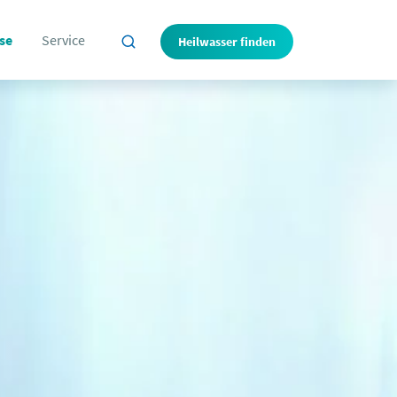
se
Service
Heilwasser finden