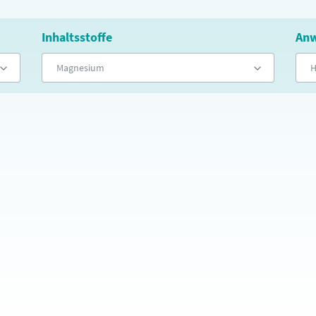
Inhaltsstoffe
Anw
Magnesium
H