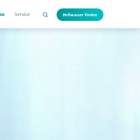
se
Service
Heilwasser finden