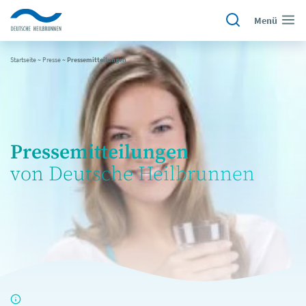
Menü
Startseite
~
Presse
~
Pressemitteilungen
Pressemitteilungen
von Deutsche Heilbrunnen