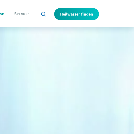
se
Service
Heilwasser finden