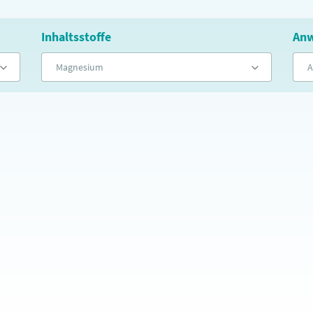
Inhaltsstoffe
Anw
Magnesium
A