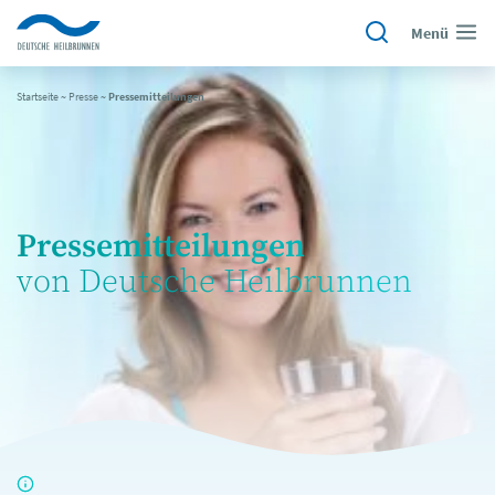
Menü
Startseite
~
Presse
~
Pressemitteilungen
Pressemitteilungen
von Deutsche Heilbrunnen