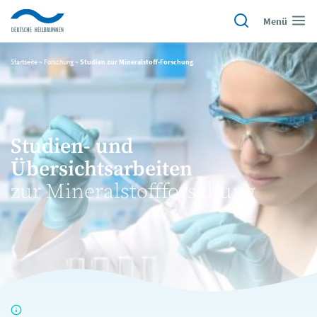
Menü
Startseite
~
Forschung
~
Studien zur Mineralstoff-Forschung
Studien- und
Übersichtsarbeiten
zur Mineralstoffforschung