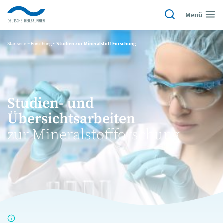
Menü
Startseite
~
Forschung
~
Studien zur Mineralstoff-Forschung
Studien- und
Übersichtsarbeiten
zur Mineralstoffforschung