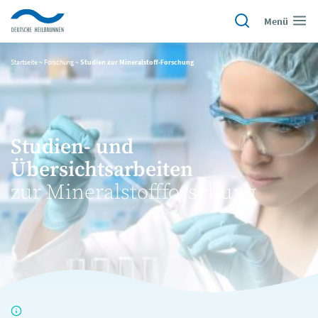
Menü
Startseite
~
Forschung
~
Studien zur Mineralstoff-Forschung
Studien- und
Übersichtsarbeiten
zur Mineralstoffforschung