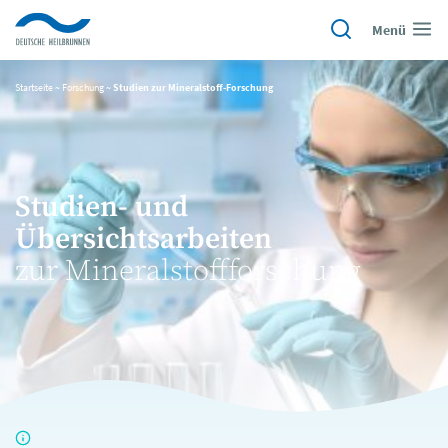
Menü
Startseite
~
Forschung
~
Studien zur Mineralstoff-Forschung
Studien- und
Übersichtsarbeiten
zur Mineralstoffforschung