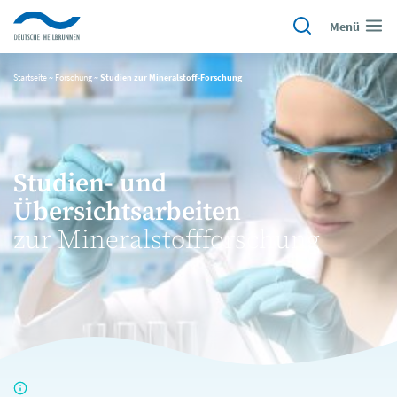
Menü
Startseite
~
Forschung
~
Studien zur Mineralstoff-Forschung
Studien- und
Übersichtsarbeiten
zur Mineralstoffforschung