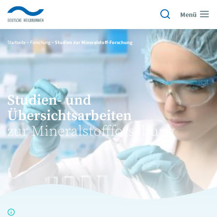
Menü
Startseite
~
Forschung
~
Studien zur Mineralstoff-Forschung
Studien- und
Übersichtsarbeiten
zur Mineralstoffforschung