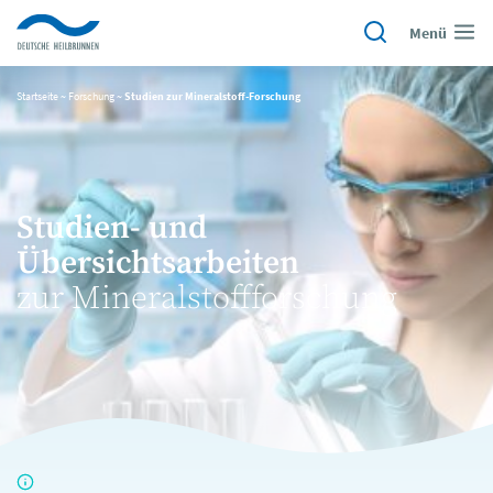
Menü
Startseite
~
Forschung
~
Studien zur Mineralstoff-Forschung
Studien- und
Übersichtsarbeiten
zur Mineralstoffforschung