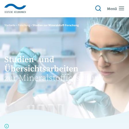
Menü
Startseite
~
Forschung
~
Studien zur Mineralstoff-Forschung
Studien- und
Übersichtsarbeiten
zur Mineralstoffforschung