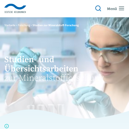
Menü
Startseite
~
Forschung
~
Studien zur Mineralstoff-Forschung
Studien- und
Übersichtsarbeiten
zur Mineralstoffforschung