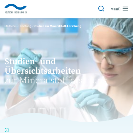
Menü
Startseite
~
Forschung
~
Studien zur Mineralstoff-Forschung
Studien- und
Übersichtsarbeiten
zur Mineralstoffforschung