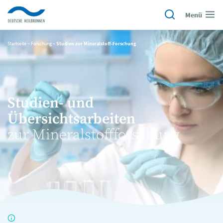
Menü
Startseite
~
Forschung
~
Studien zur Mineralstoff-Forschung
Studien- und
Übersichtsarbeiten
zur Mineralstoffforschung