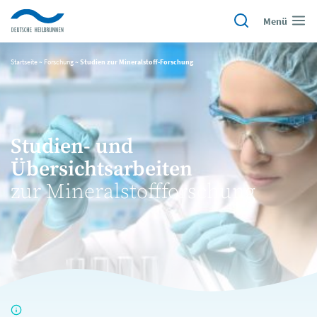
Menü
Startseite
~
Forschung
~
Studien zur Mineralstoff-Forschung
Studien- und
Übersichtsarbeiten
zur Mineralstoffforschung