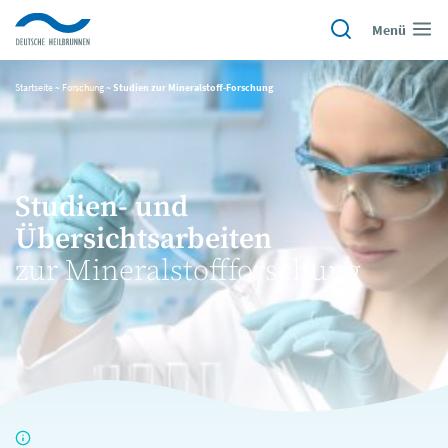
Menü
Startseite
~
Forschung
~
Studien zur Mineralstoff-Forschung
Studien- und
Übersichtsarbeiten
zur Mineralstoffforschung