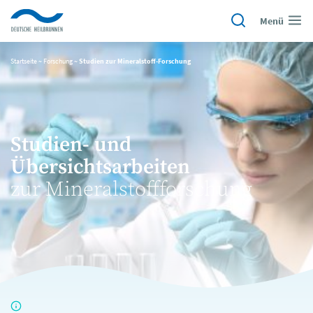
Menü
Startseite
~
Forschung
~
Studien zur Mineralstoff-Forschung
Studien- und
Übersichtsarbeiten
zur Mineralstoffforschung