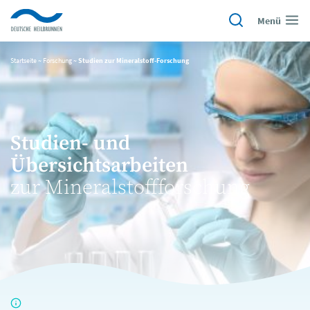
Menü
Startseite
~
Forschung
~
Studien zur Mineralstoff-Forschung
Studien- und
Übersichtsarbeiten
zur Mineralstoffforschung